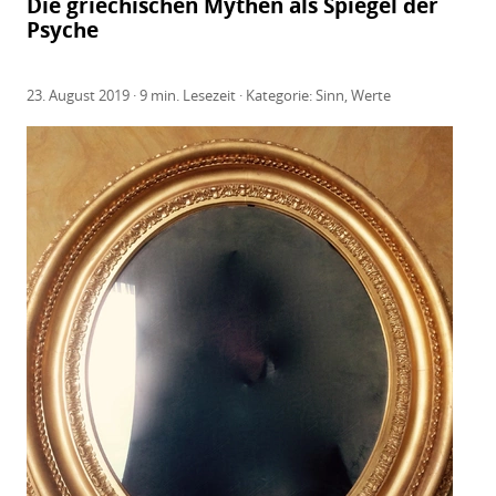
Die griechischen Mythen als Spiegel der
Psyche
+
23. August 2019 · 9 min. Lesezeit · Kategorie:
Sinn
,
Werte
+