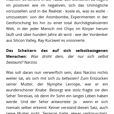
im positiven wie im negativen, sich das Unmögliche
vorzustellen und in die Realität - koste es, was es wolle -
umzusetzen: von der Atombombe, Experimenten in der
Genforschung bis hin zu einer total durchdigitalisierten
Welt, in der jeder Mensch mit Chips im Körper herum
läuft und über hundert Jahre alt wird - wie der Vordenker
aus Silicon Valley, Ray Kurzweil es visionierte.
Das Scheitern des auf sich selbstbezogenen
Menschen:
Was droht dem, der nur sich selbst
bestaunt?
Narziss
.
Was soll daran nun verwerflich sein, dass Narziss nichts
weiter tat, als sich mit sich zu befassen? Zum Entzücken
seiner Mutter, der Nymphe Leiriope, war er ein
wunderschöner Knabe. Besorgt wie stolz fragte sie den
Seher Teiresias, ob denn ihr Sohn ein langes Leben haben
werde. Und der Seher antwortete: Ja - wenn er sich
niemals selber erkennt. Keiner verstand diesen Satz, auch
seine Mutter nicht. Teiresias hatte, etwas verklausuliert,