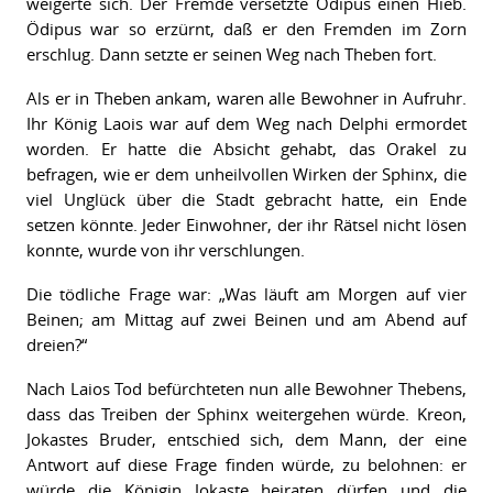
weigerte sich. Der Fremde versetzte Ödipus einen Hieb.
Ödipus war so erzürnt, daß er den Fremden im Zorn
erschlug. Dann setzte er seinen Weg nach Theben fort.
Als er in Theben ankam, waren alle Bewohner in Aufruhr.
Ihr König Laois war auf dem Weg nach Delphi ermordet
worden. Er hatte die Absicht gehabt, das Orakel zu
befragen, wie er dem unheilvollen Wirken der Sphinx, die
viel Unglück über die Stadt gebracht hatte, ein Ende
setzen könnte. Jeder Einwohner, der ihr Rätsel nicht lösen
konnte, wurde von ihr verschlungen.
Die tödliche Frage war: „Was läuft am Morgen auf vier
Beinen; am Mittag auf zwei Beinen und am Abend auf
dreien?“
Nach Laios Tod befürchteten nun alle Bewohner Thebens,
dass das Treiben der Sphinx weitergehen würde. Kreon,
Jokastes Bruder, entschied sich, dem Mann, der eine
Antwort auf diese Frage finden würde, zu belohnen: er
würde die Königin Jokaste heiraten dürfen und die